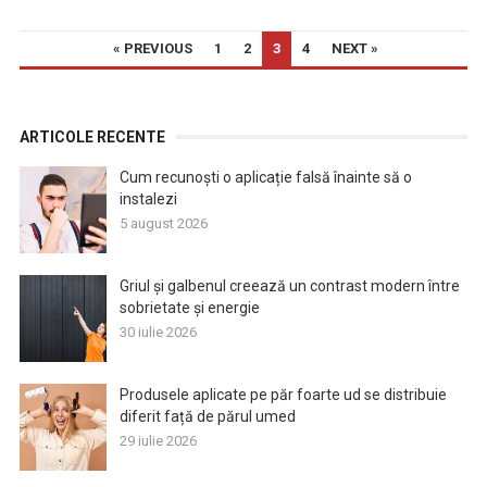
PAGINAȚIE
« PREVIOUS
1
2
3
4
NEXT »
ARTICOLE
ARTICOLE RECENTE
Cum recunoști o aplicație falsă înainte să o
instalezi
5 august 2026
Griul și galbenul creează un contrast modern între
sobrietate și energie
30 iulie 2026
Produsele aplicate pe păr foarte ud se distribuie
diferit față de părul umed
29 iulie 2026