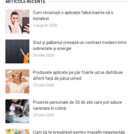
ARTICOLE RECENTE
Cum recunoști o aplicație falsă înainte să o
instalezi
5 august 2026
Griul și galbenul creează un contrast modern între
sobrietate și energie
30 iulie 2026
Produsele aplicate pe păr foarte ud se distribuie
diferit față de părul umed
29 iulie 2026
Proiecte personale de 30 de zile care pot aduce
varietate în rutină
29 iulie 2026
Cum să te pregătești pentru musafiri neașteptați