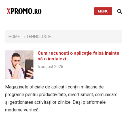
MENU
HOME
→ TEHNOLOGIE
Cum recunoști o aplicație falsă înainte
să o instalezi
5 august 2026
Magazinele oficiale de aplicații conțin milioane de
programe pentru productivitate, divertisment, comunicare
și gestionarea activităților zilnice. Deși platformele
moderne verifică…