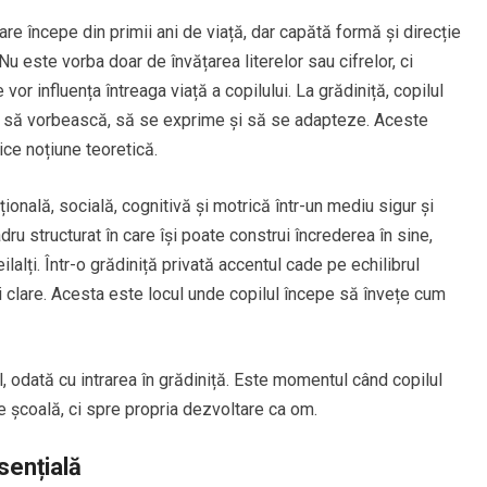
e începe din primii ani de viață, dar capătă formă și direcție
 Nu este vorba doar de învățarea literelor sau cifrelor, ci
vor influența întreaga viață a copilului. La grădiniță, copilul
te, să vorbească, să se exprime și să se adapteze. Aceste
ice noțiune teoretică.
nală, socială, cognitivă și motrică într-un mediu sigur și
adru structurat în care își poate construi încrederea în sine,
lalți. Într-o grădiniță privată accentul cade pe echilibrul
guli clare. Acesta este locul unde copilul începe să învețe cum
, odată cu intrarea în grădiniță. Este momentul când copilul
 școală, ci spre propria dezvoltare ca om.
sențială