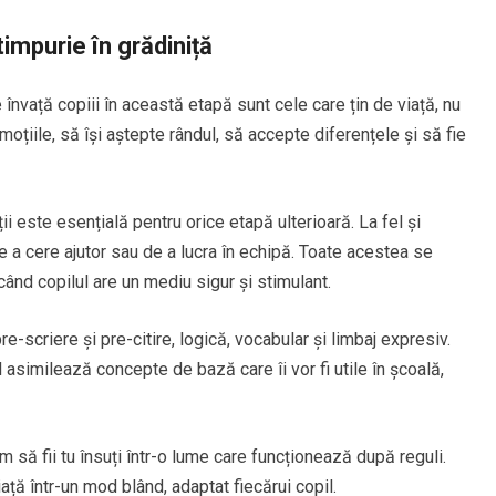
timpurie în grădiniță
 învață copiii în această etapă sunt cele care țin de viață, nu
moțiile, să își aștepte rândul, să accepte diferențele și să fie
ii este esențială pentru orice etapă ulterioară. La fel și
de a cere ajutor sau de a lucra în echipă. Toate acestea se
când copilul are un mediu sigur și stimulant.
re-scriere și pre-citire, logică, vocabular și limbaj expresiv.
l asimilează concepte de bază care îi vor fi utile în școală,
 să fii tu însuți într-o lume care funcționează după reguli.
ață într-un mod blând, adaptat fiecărui copil.