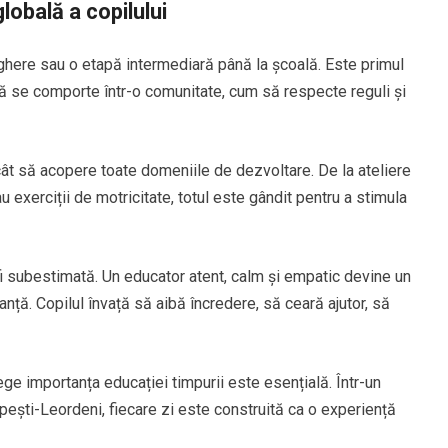
globală a copilului
ghere sau o etapă intermediară până la școală. Este primul
să se comporte într-o comunitate, cum să respecte reguli și
încât să acopere toate domeniile de dezvoltare. De la ateliere
au exerciții de motricitate, totul este gândit pentru a stimula
fi subestimată. Un educator atent, calm și empatic devine un
ță. Copilul învață să aibă încredere, să ceară ajutor, să
ege importanța educației timpurii este esențială. Într-un
opești-Leordeni, fiecare zi este construită ca o experiență