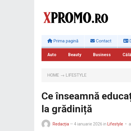
Prima pagină
Contact
D
Auto
Beauty
Business
Călă
HOME
→
LIFESTYLE
Ce înseamnă educați
la grădiniță
Redacția
—
4 ianuarie 2026
in
Lifestyle
•