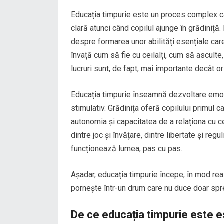
Educația timpurie este un proces complex car
clară atunci când copilul ajunge în grădiniță.
despre formarea unor abilități esențiale care 
învață cum să fie cu ceilalți, cum să ascul
lucruri sunt, de fapt, mai importante decât or
Educația timpurie înseamnă dezvoltare emoțio
stimulativ. Grădinița oferă copilului primul c
autonomia și capacitatea de a relaționa cu cei
dintre joc și învățare, dintre libertate și re
funcționează lumea, pas cu pas.
Așadar, educația timpurie începe, în mod real
pornește într-un drum care nu duce doar spre
De ce educația timpurie este e