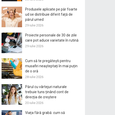
Produsele aplicate pe păr foarte
ud se distribuie diferit față de
părul umed
29 iulie 2026
Proiecte personale de 30 de zile
care pot aduce varietate în rutină
29 iulie 2026
Cum să te pregătești pentru
musafiri neașteptați în mai puțin
de o oră
28 iulie 2026
Părul cu vârtejuri naturale
trebuie tuns ținând cont de
direcția de creștere
20 iulie 2026
Viața fără grabă: cum să