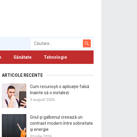
e
Sănătate
Tehnologie
ARTICOLE RECENTE
Cum recunoști o aplicație falsă
înainte să o instalezi
5 august 2026
Griul și galbenul creează un
contrast modern între sobrietate
și energie
30 iulie 2026