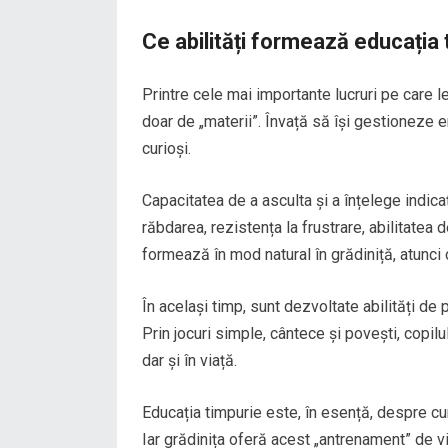
Ce abilități formează educația 
Printre cele mai importante lucruri pe care le
doar de „materii”. Învață să își gestioneze e
curioși.
Capacitatea de a asculta și a înțelege indicaț
răbdarea, rezistența la frustrare, abilitatea 
formează în mod natural în grădiniță, atunci 
În același timp, sunt dezvoltate abilități de p
Prin jocuri simple, cântece și povești, copilu
dar și în viață.
Educația timpurie este, în esență, despre cum
Iar grădinița oferă acest „antrenament” de vi