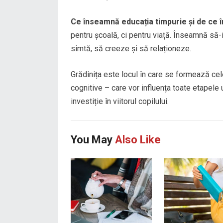
Ce înseamnă educația timpurie și de ce î
pentru școală, ci pentru viață. Înseamnă să
simtă, să creeze și să relaționeze.
Grădinița este locul în care se formează cel
cognitive – care vor influența toate etapele u
investiție în viitorul copilului.
You May
Also Like