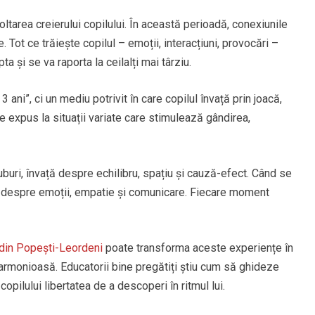
oltarea creierului copilului. În această perioadă, conexiunile
Tot ce trăiește copilul – emoții, interacțiuni, provocări –
a și se va raporta la ceilalți mai târziu.
ani”, ci un mediu potrivit în care copilul învață prin joacă,
ste expus la situații variate care stimulează gândirea,
buri, învață despre echilibru, spațiu și cauză-efect. Când se
ă despre emoții, empatie și comunicare. Fiecare moment
 din Popești-Leordeni
poate transforma aceste experiențe în
 armonioasă. Educatorii bine pregătiți știu cum să ghideze
pilului libertatea de a descoperi în ritmul lui.