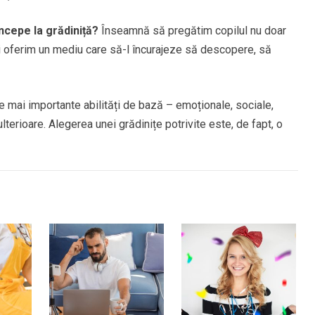
ncepe la grădiniță?
Înseamnă să pregătim copilul nu doar
-i oferim un mediu care să-l încurajeze să descopere, să
e mai importante abilități de bază – emoționale, sociale,
lterioare. Alegerea unei grădinițe potrivite este, de fapt, o