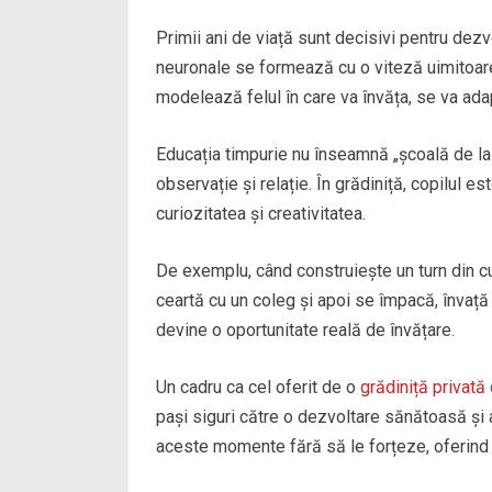
Primii ani de viață sunt decisivi pentru dezv
neuronale se formează cu o viteză uimitoare. 
modelează felul în care va învăța, se va adapt
Educația timpurie nu înseamnă „școală de la 3 
observație și relație. În grădiniță, copilul e
curiozitatea și creativitatea.
De exemplu, când construiește un turn din cu
ceartă cu un coleg și apoi se împacă, învaț
devine o oportunitate reală de învățare.
Un cadru ca cel oferit de o
grădiniță privată
pași siguri către o dezvoltare sănătoasă și
aceste momente fără să le forțeze, oferind co