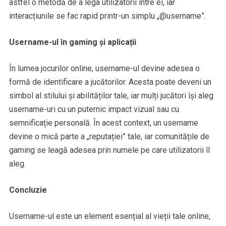
astfel o metodă de a lega utilizatorii între ei, iar
interacțiunile se fac rapid printr-un simplu „@username”.
Username-ul în gaming și aplicații
În lumea jocurilor online, username-ul devine adesea o
formă de identificare a jucătorilor. Acesta poate deveni un
simbol al stilului și abilităților tale, iar mulți jucători își aleg
username-uri cu un puternic impact vizual sau cu
semnificație personală. În acest context, un username
devine o mică parte a „reputației” tale, iar comunitățile de
gaming se leagă adesea prin numele pe care utilizatorii îl
aleg.
Concluzie
Username-ul este un element esențial al vieții tale online,