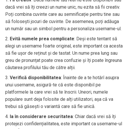
dacă vrei să îți creezi un nume unic, nu ezita să fii creativ.
Poți combina cuvinte care au semnificație pentru tine sau
să folosești jocuri de cuvinte. De asemenea, poți adăuga
un număr sau un simbol pentru a personaliza username-ul.
Evită numele prea complicate
: Deși este tentant să
alegi un username foarte original, este important ca acesta
să fie ușor de reținut și de tastat. Un nume prea lung sau
greu de pronunțat poate crea confuzie și îți poate îngreuna
căutarea profilului tău de către alții.
Verifică disponibilitatea
: Înainte de a te hotărî asupra
unui username, asigură-te că este disponibil pe
platformele la care vrei să te înscrii. Uneori, numele
populare sunt deja folosite de alți utilizatori, așa că va
trebui să găsești o variantă care să fie unică.
Ia în considerare securitatea
: Chiar dacă vrei să îți
protejezi confidențialitatea, este important ca username-ul