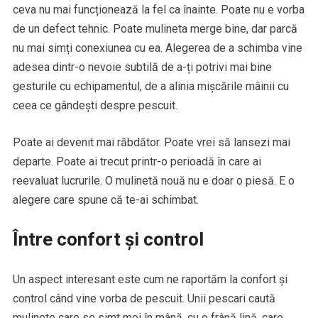
ceva nu mai funcționează la fel ca înainte. Poate nu e vorba
de un defect tehnic. Poate mulineta merge bine, dar parcă
nu mai simți conexiunea cu ea. Alegerea de a schimba vine
adesea dintr-o nevoie subtilă de a-ți potrivi mai bine
gesturile cu echipamentul, de a alinia mișcările mâinii cu
ceea ce gândești despre pescuit.
Poate ai devenit mai răbdător. Poate vrei să lansezi mai
departe. Poate ai trecut printr-o perioadă în care ai
reevaluat lucrurile. O mulinetă nouă nu e doar o piesă. E o
alegere care spune că te-ai schimbat.
Între confort și control
Un aspect interesant este cum ne raportăm la confort și
control când vine vorba de pescuit. Unii pescari caută
mulinete care se simt moi în mână, cu o frână lină, care