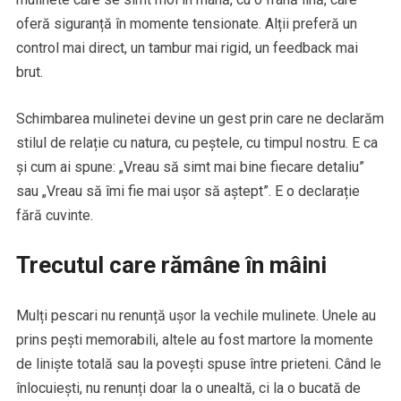
oferă siguranță în momente tensionate. Alții preferă un
control mai direct, un tambur mai rigid, un feedback mai
brut.
Schimbarea mulinetei devine un gest prin care ne declarăm
stilul de relație cu natura, cu peștele, cu timpul nostru. E ca
și cum ai spune: „Vreau să simt mai bine fiecare detaliu”
sau „Vreau să îmi fie mai ușor să aștept”. E o declarație
fără cuvinte.
Trecutul care rămâne în mâini
Mulți pescari nu renunță ușor la vechile mulinete. Unele au
prins pești memorabili, altele au fost martore la momente
de liniște totală sau la povești spuse între prieteni. Când le
înlocuiești, nu renunți doar la o unealtă, ci la o bucată de