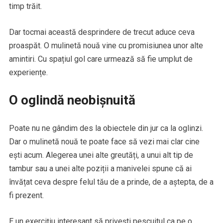
timp trăit.
Dar tocmai această desprindere de trecut aduce ceva
proaspăt. O mulinetă nouă vine cu promisiunea unor alte
amintiri. Cu spațiul gol care urmează să fie umplut de
experiențe.
O oglindă neobișnuită
Poate nu ne gândim des la obiectele din jur ca la oglinzi.
Dar o mulinetă nouă te poate face să vezi mai clar cine
ești acum. Alegerea unei alte greutăți, a unui alt tip de
tambur sau a unei alte poziții a manivelei spune că ai
învățat ceva despre felul tău de a prinde, de a aștepta, de a
fi prezent.
E un exercițiu interesant să privești pescuitul ca pe o