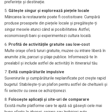
preferințe și destinație.
Gătește singur și explorează piețele locale
Mâncarea la restaurante poate fi costisitoare. Cumpără
produse proaspete din piețele locale și pregătește-ți
singur mesele atunci când ai posibilitatea. Astfel,
economisești bani și experimentezi cultura locală.
Profită de activitățile gratuite sau low-cost
Multe orașe oferă tururi gratuite, muzee cu intrare liberă în
anumite zile, parcuri și plaje publice. Informează-te în
prealabil și include astfel de activități în itinerariul tău.
Evită cumpărăturile impulsive
Suvenirurile și cumpărăturile neplanificate pot crește rapid
bugetul. Stabilește-ți un plafon pentru astfel de cheltuieli și
fii selectiv cu ceea ce achiziționezi.
Folosește aplicații și site-uri de comparare
Există multe platforme care te ajută să găsești cele mai
bune oferte la zboruri, cazare sau închirieri auto.