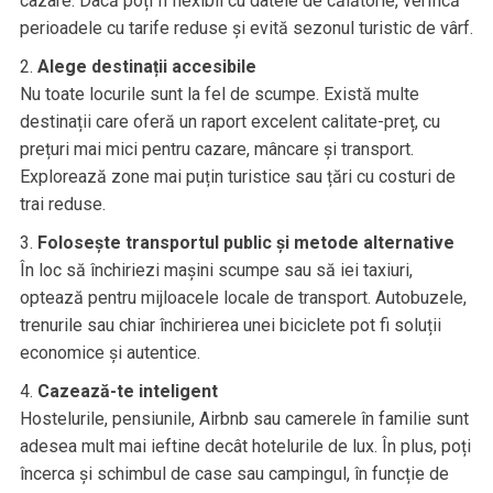
cazare. Dacă poți fi flexibil cu datele de călătorie, verifică
perioadele cu tarife reduse și evită sezonul turistic de vârf.
Alege destinații accesibile
Nu toate locurile sunt la fel de scumpe. Există multe
destinații care oferă un raport excelent calitate-preț, cu
prețuri mai mici pentru cazare, mâncare și transport.
Explorează zone mai puțin turistice sau țări cu costuri de
trai reduse.
Folosește transportul public și metode alternative
În loc să închiriezi mașini scumpe sau să iei taxiuri,
optează pentru mijloacele locale de transport. Autobuzele,
trenurile sau chiar închirierea unei biciclete pot fi soluții
economice și autentice.
Cazează-te inteligent
Hostelurile, pensiunile, Airbnb sau camerele în familie sunt
adesea mult mai ieftine decât hotelurile de lux. În plus, poți
încerca și schimbul de case sau campingul, în funcție de