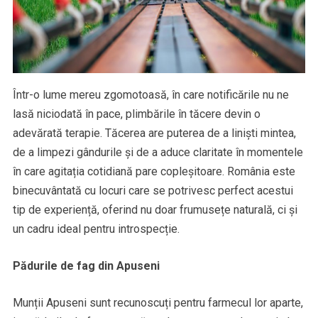
Într-o lume mereu zgomotoasă, în care notificările nu ne
lasă niciodată în pace, plimbările în tăcere devin o
adevărată terapie. Tăcerea are puterea de a liniști mintea,
de a limpezi gândurile și de a aduce claritate în momentele
în care agitația cotidiană pare copleșitoare. România este
binecuvântată cu locuri care se potrivesc perfect acestui
tip de experiență, oferind nu doar frumusețe naturală, ci și
un cadru ideal pentru introspecție.
Pădurile de fag din Apuseni
Munții Apuseni sunt recunoscuți pentru farmecul lor aparte,