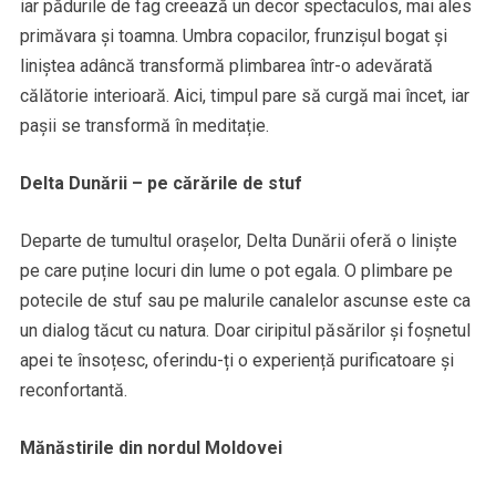
iar pădurile de fag creează un decor spectaculos, mai ales
primăvara și toamna. Umbra copacilor, frunzișul bogat și
liniștea adâncă transformă plimbarea într-o adevărată
călătorie interioară. Aici, timpul pare să curgă mai încet, iar
pașii se transformă în meditație.
Delta Dunării – pe cărările de stuf
Departe de tumultul orașelor, Delta Dunării oferă o liniște
pe care puține locuri din lume o pot egala. O plimbare pe
potecile de stuf sau pe malurile canalelor ascunse este ca
un dialog tăcut cu natura. Doar ciripitul păsărilor și foșnetul
apei te însoțesc, oferindu-ți o experiență purificatoare și
reconfortantă.
Mănăstirile din nordul Moldovei