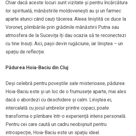
Chiar dacă aceste locuri sunt vizitate și pentru încărcătura
lor spirituală, mănăstirile moldovenești au și un farmec
aparte atunci când cauți tăcerea. Aleea liniștită ce duce la
Voroneț, plimbările prin grădinile mănăstirii Putna sau
atmosfera de la Sucevița îți dau ocazia să te reconectezi
cu tine însuți. Aici, pașii devin rugăciune, iar liniștea – un
spațiu de reflecție.
Pădurea Hoia-Baciu din Cluj
Deși celebră pentru poveștile sale misterioase, pădurea
Hoia-Baciu este și un loc de o frumusețe aparte, mai ales
dacă o abordezi cu deschidere și calm. Liniștea ei,
intercalată cu jocul umbrelor printre copaci, poate
transforma o plimbare într-o experiență intens personală.
Pentru cei care caută un cadru neobișnuit pentru
introspecție, Hoia-Baciu este un spațiu ideal.