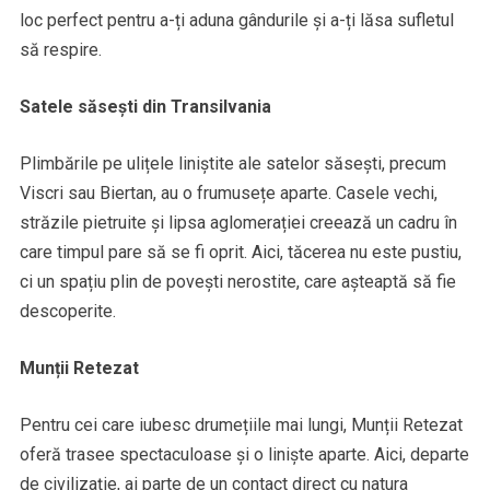
loc perfect pentru a-ți aduna gândurile și a-ți lăsa sufletul
să respire.
Satele săsești din Transilvania
Plimbările pe ulițele liniștite ale satelor săsești, precum
Viscri sau Biertan, au o frumusețe aparte. Casele vechi,
străzile pietruite și lipsa aglomerației creează un cadru în
care timpul pare să se fi oprit. Aici, tăcerea nu este pustiu,
ci un spațiu plin de povești nerostite, care așteaptă să fie
descoperite.
Munții Retezat
Pentru cei care iubesc drumețiile mai lungi, Munții Retezat
oferă trasee spectaculoase și o liniște aparte. Aici, departe
de civilizație, ai parte de un contact direct cu natura