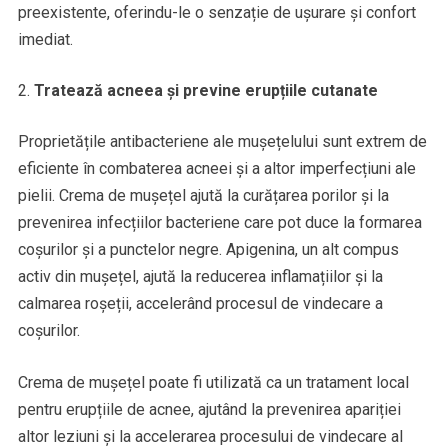
preexistente, oferindu-le o senzație de ușurare și confort
imediat.
Tratează acneea și previne erupțiile cutanate
Proprietățile antibacteriene ale mușețelului sunt extrem de
eficiente în combaterea acneei și a altor imperfecțiuni ale
pielii. Crema de mușețel ajută la curățarea porilor și la
prevenirea infecțiilor bacteriene care pot duce la formarea
coșurilor și a punctelor negre. Apigenina, un alt compus
activ din mușețel, ajută la reducerea inflamațiilor și la
calmarea roșeții, accelerând procesul de vindecare a
coșurilor.
Crema de mușețel poate fi utilizată ca un tratament local
pentru erupțiile de acnee, ajutând la prevenirea apariției
altor leziuni și la accelerarea procesului de vindecare al