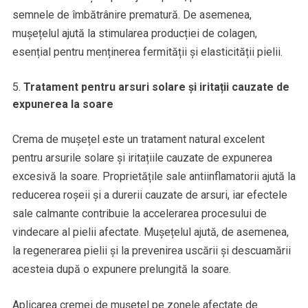
semnele de îmbătrânire prematură. De asemenea,
mușețelul ajută la stimularea producției de colagen,
esențial pentru menținerea fermității și elasticității pielii.
Tratament pentru arsuri solare și iritații cauzate de
expunerea la soare
Crema de mușețel este un tratament natural excelent
pentru arsurile solare și iritațiile cauzate de expunerea
excesivă la soare. Proprietățile sale antiinflamatorii ajută la
reducerea roșeii și a durerii cauzate de arsuri, iar efectele
sale calmante contribuie la accelerarea procesului de
vindecare al pielii afectate. Mușețelul ajută, de asemenea,
la regenerarea pielii și la prevenirea uscării și descuamării
acesteia după o expunere prelungită la soare.
Aplicarea cremei de mușețel pe zonele afectate de