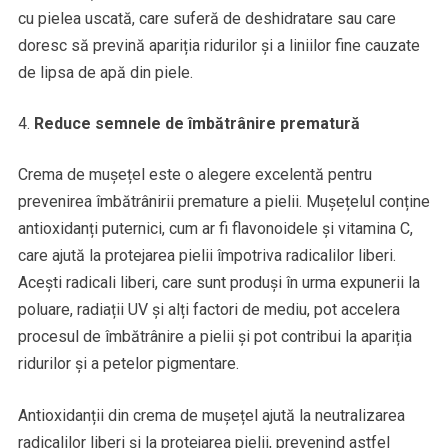
cu pielea uscată, care suferă de deshidratare sau care
doresc să prevină apariția ridurilor și a liniilor fine cauzate
de lipsa de apă din piele.
Reduce semnele de îmbătrânire prematură
Crema de mușețel este o alegere excelentă pentru
prevenirea îmbătrânirii premature a pielii. Mușețelul conține
antioxidanți puternici, cum ar fi flavonoidele și vitamina C,
care ajută la protejarea pielii împotriva radicalilor liberi.
Acești radicali liberi, care sunt produși în urma expunerii la
poluare, radiații UV și alți factori de mediu, pot accelera
procesul de îmbătrânire a pielii și pot contribui la apariția
ridurilor și a petelor pigmentare.
Antioxidanții din crema de mușețel ajută la neutralizarea
radicalilor liberi și la protejarea pielii, prevenind astfel