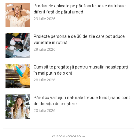
Produsele aplicate pe păr foarte ud se distribuie
diferit față de părul umed
29 iulie 2026
Proiecte personale de 30 de zile care pot aduce
varietate în rutină
29 iulie 2026
Cum să te pregătești pentru musafiri neașteptați
în mai puțin de o oră
28 iulie 2026
Părul cu vârtejuri naturale trebuie tuns ținând cont
de direcția de creștere
20 iulie 2026
© 2026
xPROMO.ro