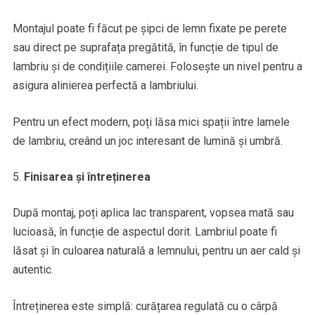
Montajul poate fi făcut pe șipci de lemn fixate pe perete
sau direct pe suprafața pregătită, în funcție de tipul de
lambriu și de condițiile camerei. Folosește un nivel pentru a
asigura alinierea perfectă a lambriului.
Pentru un efect modern, poți lăsa mici spații între lamele
de lambriu, creând un joc interesant de lumină și umbră.
Finisarea și întreținerea
După montaj, poți aplica lac transparent, vopsea mată sau
lucioasă, în funcție de aspectul dorit. Lambriul poate fi
lăsat și în culoarea naturală a lemnului, pentru un aer cald și
autentic.
Întreținerea este simplă: curățarea regulată cu o cârpă