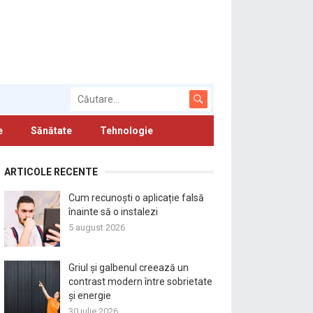
e
Sănătate
Tehnologie
ARTICOLE RECENTE
Cum recunoști o aplicație falsă
înainte să o instalezi
5 august 2026
Griul și galbenul creează un
contrast modern între sobrietate
și energie
30 iulie 2026