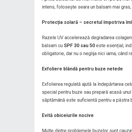
intens, folosește seara un balsam mai gras
Protecția solară – secretul împotriva îmb
Razele UV accelerează degradarea colagenului 
balsam cu
SPF 30 sau 50
este esențial, ind
obligatorie, dar nu o neglija nici iarna, când
Exfoliere blândă pentru buze netede
Exfolierea regulată ajută la îndepărtarea ce
special pentru buze sau prepară acasă unul 
săptămână este suficientă pentru a păstra bu
Evită obiceiurile nocive
Multe dintre problemele buzelor sunt cauzat