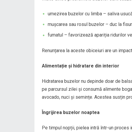
umezirea buzelor cu limba – saliva usucă
mușcarea sau rosul buzelor – duc la fisuri
fumatul – favorizează apariția ridurilor ver
Renunțarea la aceste obiceiuri are un impact 
Alimentație și hidratare din interior
Hidratarea buzelor nu depinde doar de balsa
pe parcursul zilei și consumă alimente bogate
avocado, nuci și semințe. Acestea susțin pr
Îngrijirea buzelor noaptea
Pe timpul nopții, pielea intră într-un proce