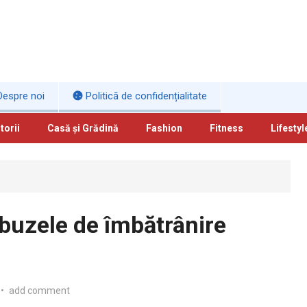
espre noi
Politică de confidențialitate
torii
Casă și Grădină
Fashion
Fitness
Lifestyl
 buzele de îmbătrânire
•
add comment