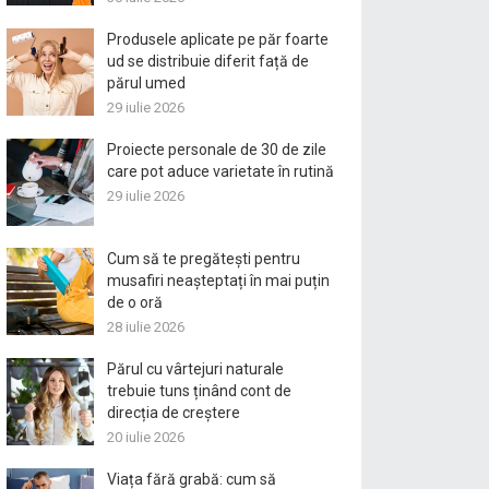
Produsele aplicate pe păr foarte
ud se distribuie diferit față de
părul umed
29 iulie 2026
Proiecte personale de 30 de zile
care pot aduce varietate în rutină
29 iulie 2026
Cum să te pregătești pentru
musafiri neașteptați în mai puțin
de o oră
28 iulie 2026
Părul cu vârtejuri naturale
trebuie tuns ținând cont de
direcția de creștere
20 iulie 2026
Viața fără grabă: cum să