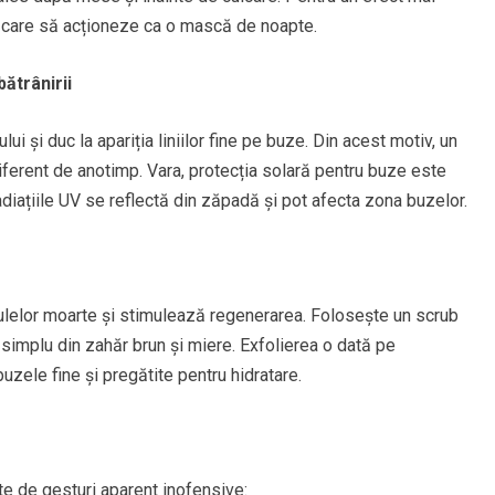
, care să acționeze ca o mască de noapte.
ătrânirii
și duc la apariția liniilor fine pe buze. Din acest motiv, un
iferent de anotimp. Vara, protecția solară pentru buze este
 radiațiile UV se reflectă din zăpadă și pot afecta zona buzelor.
lulelor moarte și stimulează regenerarea. Folosește un scrub
simplu din zahăr brun și miere. Exfolierea o dată pe
zele fine și pregătite pentru hidratare.
e de gesturi aparent inofensive: