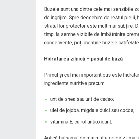
Buzele sunt una dintre cele mai sensibile zone
de îngrijire. Spre deosebire de restul pielii
stratul lor protector este mult mai subțire. 
timp, la semne vizibile de îmbătrânire prema
consecvente, poți menține buzele catifelate, 
Hidratarea zilnică – pasul de bază
Primul și cel mai important pas este hidrata
ingrediente nutritive precum:
unt de shea sau unt de cacao;
ulei de jojoba, migdale dulci sau cocos;
vitamina E, cu rol antioxidant.
Aplică balsamul de mai multe ori pe zi, mai 