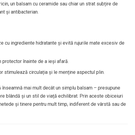
ricin, un balsam cu ceramide sau chiar un strat subțire de
t și antibacterian.
 cu ingrediente hidratante și evită rujurile mate excesiv de
 protector înainte de a ieși afară.
r stimulează circulația și le menține aspectul plin.
ră înseamnă mai mult decât un simplu balsam – presupune
re blândă și un stil de viață echilibrat. Prin aceste obiceiuri
netede și tinere pentru mult timp, indiferent de vârstă sau de