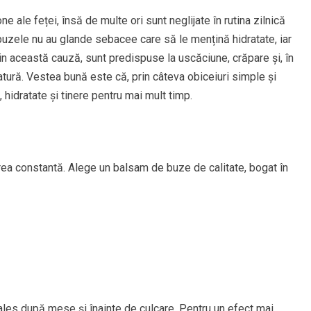
 ale feței, însă de multe ori sunt neglijate în rutina zilnică
, buzele nu au glande sebacee care să le mențină hidratate, iar
Din această cauză, sunt predispuse la uscăciune, crăpare și, în
tură. Vestea bună este că, prin câteva obiceiuri simple și
hidratate și tinere pentru mai mult timp.
rea constantă. Alege un balsam de buze de calitate, bogat în
ales după mese și înainte de culcare. Pentru un efect mai