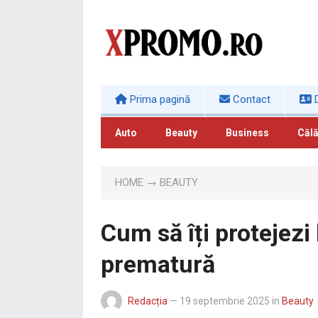
Prima pagină
Contact
D
Auto
Beauty
Business
Călă
HOME
→
BEAUTY
Cum să îți protejezi
prematură
Redacția
—
19 septembrie 2025
in
Beauty