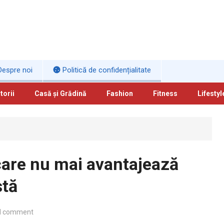
espre noi
Politică de confidențialitate
torii
Casă și Grădină
Fashion
Fitness
Lifestyl
care nu mai avantajează
stă
d comment