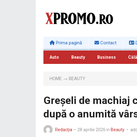
Prima pagină
Contact
D
Auto
Beauty
Business
Călă
HOME
→
BEAUTY
Greșeli de machiaj 
după o anumită vâr
Redacția
—
28 aprilie 2026
in
Beauty
•
ad