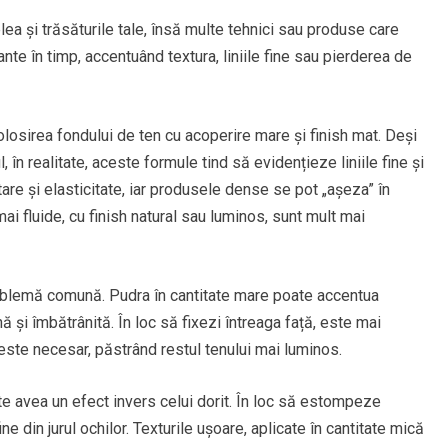
ea și trăsăturile tale, însă multe tehnici sau produse care
ante în timp, accentuând textura, liniile fine sau pierderea de
olosirea fondului de ten cu acoperire mare și finish mat. Deși
în realitate, aceste formule tind să evidențieze liniile fine și
atare și elasticitate, iar produsele dense se pot „așeza” în
mai fluide, cu finish natural sau luminos, sunt mult mai
oblemă comună. Pudra în cantitate mare poate accentua
 și îmbătrânită. În loc să fixezi întreaga față, este mai
 este necesar, păstrând restul tenului mai luminos.
ate avea un efect invers celui dorit. În loc să estompeze
ne din jurul ochilor. Texturile ușoare, aplicate în cantitate mică