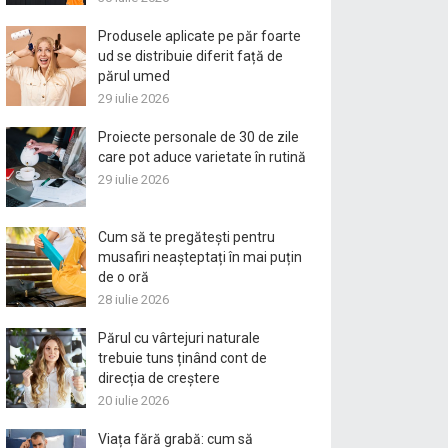
Produsele aplicate pe păr foarte
ud se distribuie diferit față de
părul umed
29 iulie 2026
Proiecte personale de 30 de zile
care pot aduce varietate în rutină
29 iulie 2026
Cum să te pregătești pentru
musafiri neașteptați în mai puțin
de o oră
28 iulie 2026
Părul cu vârtejuri naturale
trebuie tuns ținând cont de
direcția de creștere
20 iulie 2026
Viața fără grabă: cum să