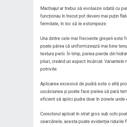
Machiajul ar trebui să evolueze odată cu piel
funcționau în trecut pot deveni mai puțin flat
fermitate, în loc să le estompeze.
Una dintre cele mai frecvente greșeli este f
poate părea că uniformizează mai bine tenul, 
textura pielii. În timp, pielea pierde din hidr
pliuri, creând un aspect încărcat. Variantele 
potrivite.
Aplicarea excesivă de pudră este o altă pr
uscăciunea și poate face pielea să pară ternă
eficient să aplici pudra doar în zonele unde
Corectorul aplicat în strat gros sub ochi po
cearcănele, acesta poate evidenția ridurile fi