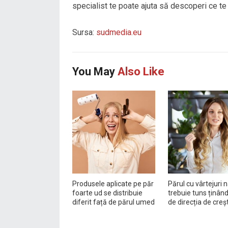
specialist te poate ajuta să descoperi ce te
Sursa:
sudmedia.eu
You May
Also Like
Produsele aplicate pe păr
Părul cu vârtejuri 
foarte ud se distribuie
trebuie tuns ținân
diferit față de părul umed
de direcția de creș