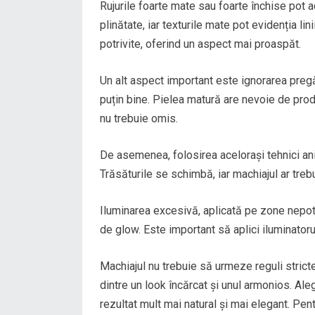
Rujurile foarte mate sau foarte închise pot a
plinătate, iar texturile mate pot evidenția li
potrivite, oferind un aspect mai proaspăt.
Un alt aspect important este ignorarea pregăti
puțin bine. Pielea matură are nevoie de produ
nu trebuie omis.
De asemenea, folosirea acelorași tehnici ani
Trăsăturile se schimbă, iar machiajul ar trebu
Iluminarea excesivă, aplicată pe zone nepotri
de glow. Este important să aplici iluminatoru
Machiajul nu trebuie să urmeze reguli stricte,
dintre un look încărcat și unul armonios. Aleg
rezultat mult mai natural și mai elegant. Pen