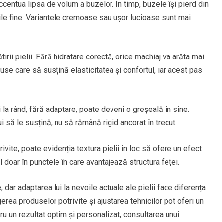
ccentua lipsa de volum a buzelor. În timp, buzele își pierd din
niile fine. Variantele cremoase sau ușor lucioase sunt mai
rii pielii. Fără hidratare corectă, orice machiaj va arăta mai
se care să susțină elasticitatea și confortul, iar acest pas
 la rând, fără adaptare, poate deveni o greșeală în sine.
i să le susțină, nu să rămână rigid ancorat în trecut.
vite, poate evidenția textura pielii în loc să ofere un efect
l doar în punctele în care avantajează structura feței.
 dar adaptarea lui la nevoile actuale ale pielii face diferența
erea produselor potrivite și ajustarea tehnicilor pot oferi un
tru un rezultat optim și personalizat, consultarea unui