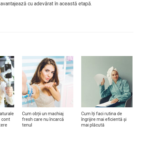
 avantajează cu adevărat în această etapă.
naturale
Cum obții un machiaj
Cum îți faci rutina de
d cont
fresh care nu încarcă
îngrijire mai eficientă și
tere
tenul
mai plăcută