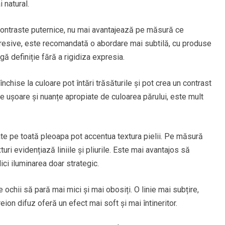
 natural.
i contraste puternice, nu mai avantajează pe măsură ce
agresive, este recomandată o abordare mai subtilă, cu produse
ă definiție fără a rigidiza expresia.
chise la culoare pot întări trăsăturile și pot crea un contrast
e ușoare și nuanțe apropiate de culoarea părului, este mult
ate pe toată pleoapa pot accentua textura pielii. Pe măsură
uri evidențiază liniile și pliurile. Este mai avantajos să
ici iluminarea doar strategic.
 ochii să pară mai mici și mai obosiți. O linie mai subțire,
eion difuz oferă un efect mai soft și mai întineritor.