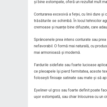
și bine estompate, oferă un rezultat mult mai
Conturarea excesivă a feței, cu linii dure ș
trăsăturile se schimbă. În locul tehnicilor 
cremoase și nuanțe bine difuzate, care adaug
Sprâncenele prea intens conturate sau prea în
nefavorabil. O formă mai naturală, cu produs
mai armonioasă și modernă.
Fardurile sidefate sau foarte lucioase aplic
ce pleoapele își pierd fermitatea, aceste text
folosești finisaje satinate sau mate și să apl
Eyeliner-ul gros sau foarte definit poate face
ușor estompată, sau chiar înlocuirea cu un cr