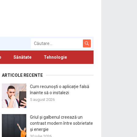
e
Sănătate
Tehnologie
ARTICOLE RECENTE
Cum recunoști o aplicație falsă
înainte să o instalezi
5 august 2026
Griul și galbenul creează un
contrast modern între sobrietate
și energie
30 iulie 2026