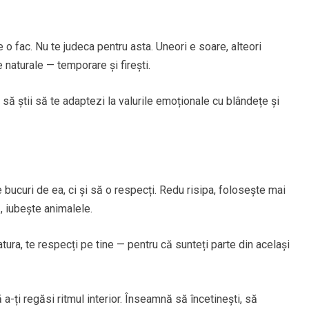
o fac. Nu te judeca pentru asta. Uneori e soare, alteori
naturale — temporare și firești.
 să știi să te adaptezi la valurile emoționale cu blândețe și
e bucuri de ea, ci și să o respecți. Redu risipa, folosește mai
, iubește animalele.
ura, te respecți pe tine — pentru că sunteți parte din același
nă a-ți regăsi ritmul interior. Înseamnă să încetinești, să