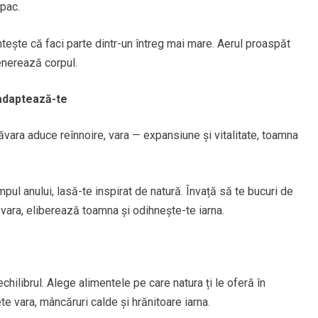
opac.
tește că faci parte dintr-un întreg mai mare. Aerul proaspăt
enerează corpul.
adaptează-te
ăvara aduce reînnoire, vara — expansiune și vitalitate, toamna
impul anului, lasă-te inspirat de natură. Învață să te bucuri de
 vara, eliberează toamna și odihnește-te iarna.
chilibrul. Alege alimentele pe care natura ți le oferă în
e vara, mâncăruri calde și hrănitoare iarna.