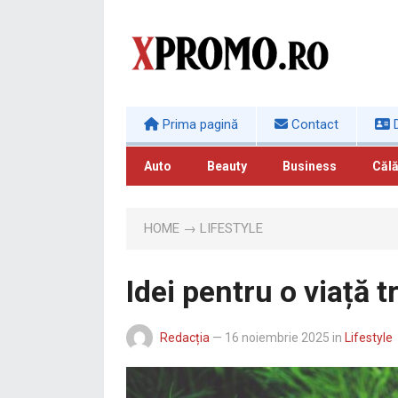
Prima pagină
Contact
D
Auto
Beauty
Business
Călă
HOME
→
LIFESTYLE
Idei pentru o viață tr
Redacția
—
16 noiembrie 2025
in
Lifestyle