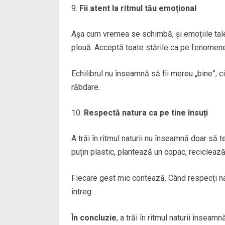
Fii atent la ritmul tău emoțional
Așa cum vremea se schimbă, și emoțiile tale 
plouă. Acceptă toate stările ca pe fenomene 
Echilibrul nu înseamnă să fii mereu „bine”, ci
răbdare.
Respectă natura ca pe tine însuți
A trăi în ritmul naturii nu înseamnă doar să t
puțin plastic, plantează un copac, reciclează
Fiecare gest mic contează. Când respecți nat
întreg.
În concluzie
, a trăi în ritmul naturii înseam