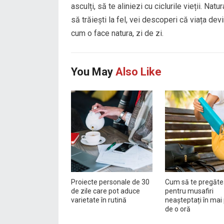
asculți, să te aliniezi cu ciclurile vieții. Na
să trăiești la fel, vei descoperi că viața de
cum o face natura, zi de zi.
You May
Also Like
Proiecte personale de 30
Cum să te pregăte
de zile care pot aduce
pentru musafiri
varietate în rutină
neașteptați în mai 
de o oră