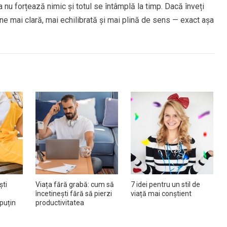
tura nu forțează nimic și totul se întâmplă la timp. Dacă înveți
vine mai clară, mai echilibrată și mai plină de sens — exact așa
ști
Viața fără grabă: cum să
7 idei pentru un stil de
încetinești fără să pierzi
viață mai conștient
puțin
productivitatea