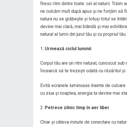
firesc ritm dintre toate: cel al naturii. Trăi
ne culcăm mult după apus și ne forțăm să fim
natura nu se grăbește și totuși totul se întâm
devine mai clară, mai blândă și mai echilibra
natural al lumii din jurul tău și cu propriul tău 
Urmează ciclul luminii
Corpul tău are un ritm natural, cunoscut sub 
Încearcă să te trezești odată cu răsăritul și
Evită ecranele luminoase înainte de culcare ș
cu ziua și noaptea, energia ta devine mai sta
Petrece zilnic timp în aer liber
Chiar și câteva minute de conectare cu natur