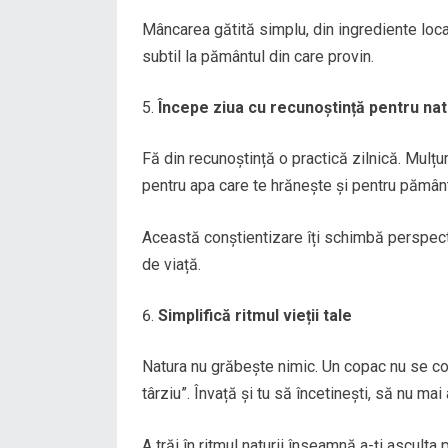
Mâncarea gătită simplu, din ingrediente loc
subtil la pământul din care provin.
Începe ziua cu recunoștință pentru na
Fă din recunoștință o practică zilnică. Mulțu
pentru apa care te hrănește și pentru pământ
Această conștientizare îți schimbă perspecti
de viață.
Simplifică ritmul vieții tale
Natura nu grăbește nimic. Un copac nu se comp
târziu”. Învață și tu să încetinești, să nu mai
A trăi în ritmul naturii înseamnă a-ți asculta 