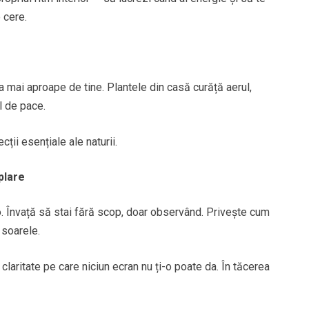
 cere.
ra mai aproape de tine. Plantele din casă curăță aerul,
l de pace.
ecții esențiale ale naturii.
plare
o. Învață să stai fără scop, doar observând. Privește cum
 soarele.
aritate pe care niciun ecran nu ți-o poate da. În tăcerea