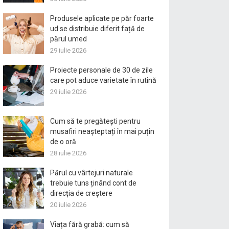
Produsele aplicate pe păr foarte
ud se distribuie diferit față de
părul umed
29 iulie 2026
Proiecte personale de 30 de zile
care pot aduce varietate în rutină
29 iulie 2026
Cum să te pregătești pentru
musafiri neașteptați în mai puțin
de o oră
28 iulie 2026
Părul cu vârtejuri naturale
trebuie tuns ținând cont de
direcția de creștere
20 iulie 2026
Viața fără grabă: cum să