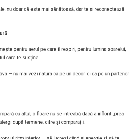
ale, nu doar că este mai sănătoasă, dar te și reconectează
tură
mește pentru aerul pe care îl respiri, pentru lumina soarelui,
ul care te susține.
va — nu mai vezi natura ca pe un decor, ci ca pe un partener
ară cu altul, o floare nu se întreabă dacă a înflorit „prea
 alergi după termene, cifre și comparații.
propriul ritm interior — să lucrezi când ai energie și să te