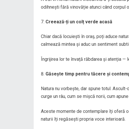
odihnești fără vinovăție atunci când corpul o
Creează-ți un colț verde acasă
Chiar dacă locuiești în oraș, poți aduce natu
calmează mintea și aduc un sentiment subti
Îngrijirea lor te învață răbdarea și atenția — l
Găsește timp pentru tăcere și contem
Natura nu vorbește, dar spune totul. Ascult-
curge un râu, cum se mișcă norii, cum apune
Aceste momente de contemplare îți oferă o cl
naturii îți regăsești propria voce interioară.