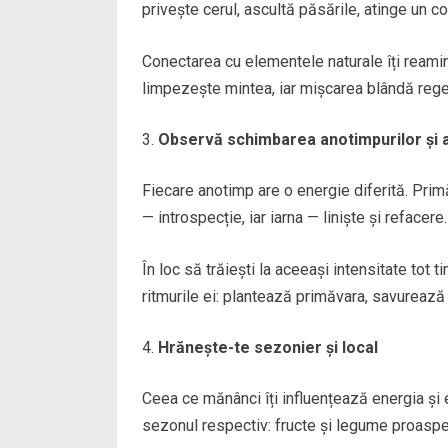
privește cerul, ascultă păsările, atinge un c
Conectarea cu elementele naturale îți reamin
limpezește mintea, iar mișcarea blândă reg
Observă schimbarea anotimpurilor și 
Fiecare anotimp are o energie diferită. Prim
— introspecție, iar iarna — liniște și refacere.
În loc să trăiești la aceeași intensitate tot t
ritmurile ei: plantează primăvara, savurează
Hrănește-te sezonier și local
Ceea ce mănânci îți influențează energia și e
sezonul respectiv: fructe și legume proaspet