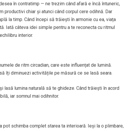
m adesea în contratimp — ne trezim când afară e încă întuneric,
 productivi chiar și atunci când corpul cere odihnă. Dar
plă la timp. Când începi să trăiești în armonie cu ea, viața
tă. Iată câteva idei simple pentru a te reconecta cu ritmul
echilibru interior.
numele de ritm circadian, care este influențat de lumină.
 să îți diminuezi activitățile pe măsură ce se lasă seara.
i lasă lumina naturală să te ghideze. Când trăiești în acord
bilă, iar somnul mai odihnitor.
a pot schimba complet starea ta interioară. Ieși la o plimbare,