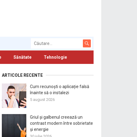
e
Sănătate
Tehnologie
ARTICOLE RECENTE
Cum recunoști o aplicație falsă
înainte să o instalezi
5 august 2026
Griul și galbenul creează un
contrast modern între sobrietate
și energie
30 iulie 2026