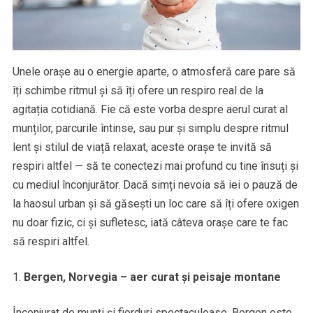
Unele orașe au o energie aparte, o atmosferă care pare să
îți schimbe ritmul și să îți ofere un respiro real de la
agitația cotidiană. Fie că este vorba despre aerul curat al
munților, parcurile întinse, sau pur și simplu despre ritmul
lent și stilul de viață relaxat, aceste orașe te invită să
respiri altfel — să te conectezi mai profund cu tine însuți și
cu mediul înconjurător. Dacă simți nevoia să iei o pauză de
la haosul urban și să găsești un loc care să îți ofere oxigen
nu doar fizic, ci și sufletesc, iată câteva orașe care te fac
să respiri altfel.
Bergen, Norvegia – aer curat și peisaje montane
Înconjurat de munți și fiorduri spectaculoase, Bergen este