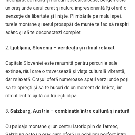
un oraș unde aerul curat și natura impresionantă îți oferă o
senzație de libertate și liniște. Plimbările pe malul apei,
turele montane și aerul proaspăt de munte te fac să respiri
adânc și să te deconectezi complet.
Ljubljana, Slovenia – verdeața și ritmul relaxat
Capitala Sloveniei este renumită pentru parcurile sale
extinse, râul care o traversează și viața culturală vibrantă,
dar relaxată. Orașul oferă numeroase spații verzi unde poți
să te oprești și să te bucuri de un moment de liniște, iar
ritmul lent te ajută să trăiești clipa.
Salzburg, Austria – combinația între cultură și natură
Cu peisaje montane și un centru istoric plin de farmec,
Salzburg este un oraș care oferă un echilibru perfect între