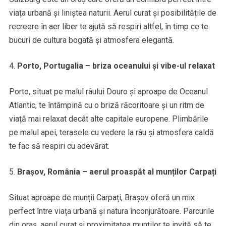
viața urbană și liniștea naturii. Aerul curat și posibilitățile de
recreere în aer liber te ajută să respiri altfel, în timp ce te
bucuri de cultura bogată și atmosfera elegantă.
Porto, Portugalia – briza oceanului și vibe-ul relaxat
Porto, situat pe malul râului Douro și aproape de Oceanul
Atlantic, te întâmpină cu o briză răcoritoare și un ritm de
viață mai relaxat decât alte capitale europene. Plimbările
pe malul apei, terasele cu vedere la râu și atmosfera caldă
te fac să respiri cu adevărat.
Brașov, România – aerul proaspăt al munților Carpați
Situat aproape de munții Carpați, Brașov oferă un mix
perfect între viața urbană și natura înconjurătoare. Parcurile
din oraș, aerul curat și proximitatea munților te invită să te