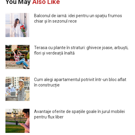
You May
Also Like
Balconul de iarnă: idei pentru un spațiu frumos
chiar și în sezonul rece
Terasa cu plante în straturi: ghivece joase, arbuști,
flori și verdeață înaltă
Cum alegi apartamentul potrivit într-un bloc aflat
în construcție
Avantaje oferite de spațiile goale în jurul mobilei
pentru flux liber