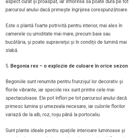
aspect curat și proaspăt, iar înflorirea sa poate dura pe tot
parcursul anului dacă primește îngrijirea corespunzătoare.
Este o plantă foarte potrivită pentru interior, mai ales în
camerele cu umiditate mai mare, precum baia sau
bucătăria, și poate supraviețui și în condiții de lumină mai
slabă.
Begonia rex – o explozie de culoare în orice sezon
Begoniile sunt renumite pentru frunzișul lor decorativ și
florile vibrante, iar speciile rex sunt printre cele mai
spectaculoase. Ele pot înflori pe tot parcursul anului dacă
primesc lumina și umezeala necesare, iar culorile florilor
variază de la alb, roz, roșu până la portocaliu.
Sunt plante ideale pentru spațiile interioare luminoase și