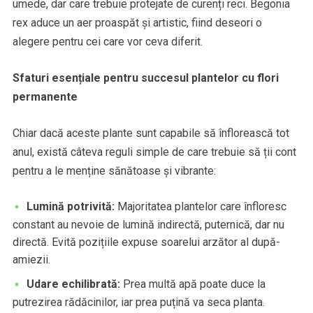
umede, dar care trebuie protejate de curenți reci. Begonia
rex aduce un aer proaspăt și artistic, fiind deseori o
alegere pentru cei care vor ceva diferit.
Sfaturi esențiale pentru succesul plantelor cu flori
permanente
Chiar dacă aceste plante sunt capabile să înflorească tot
anul, există câteva reguli simple de care trebuie să ții cont
pentru a le menține sănătoase și vibrante:
Lumină potrivită:
Majoritatea plantelor care înfloresc
constant au nevoie de lumină indirectă, puternică, dar nu
directă. Evită pozițiile expuse soarelui arzător al după-
amiezii.
Udare echilibrată:
Prea multă apă poate duce la
putrezirea rădăcinilor, iar prea puțină va seca planta.