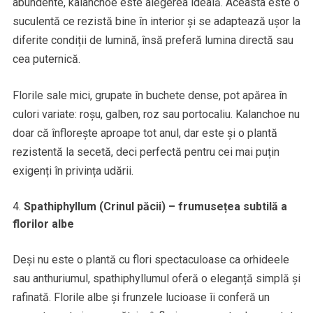
abundente, kalanchoe este alegerea ideală. Aceasta este o
suculentă ce rezistă bine în interior și se adaptează ușor la
diferite condiții de lumină, însă preferă lumina directă sau
cea puternică.
Florile sale mici, grupate în buchete dense, pot apărea în
culori variate: roșu, galben, roz sau portocaliu. Kalanchoe nu
doar că înflorește aproape tot anul, dar este și o plantă
rezistentă la secetă, deci perfectă pentru cei mai puțin
exigenți în privința udării.
Spathiphyllum (Crinul păcii) – frumusețea subtilă a
florilor albe
Deși nu este o plantă cu flori spectaculoase ca orhideele
sau anthuriumul, spathiphyllumul oferă o eleganță simplă și
rafinată. Florile albe și frunzele lucioase îi conferă un