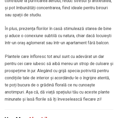
contribuie la purificarea aerului, reduc stresul și anxietatea,
și pot îmbunătăți concentrarea, fiind ideale pentru birouri
sau spații de studiu.
În plus, prezența florilor în casă stimulează starea de bine
și aduce o conexiune subtilă cu natura, chiar dacă locuiești
într-un oraș aglomerat sau într-un apartament fără balcon.
Plantele care înfloresc tot anul sunt cu adevărat un dar
pentru cei care iubesc să aibă mereu un strop de culoare și
prospețime în jur. Alegând cu grijă specia potrivită pentru
condițiile tale de interior și acordându-le o îngrijire atentă,
te poți bucura de o grădină florală ce nu cunoaște
anotimpuri. Așa că, dă viață spațiului tău cu aceste plante
minunate și lasă florile să îți înveselească fiecare zi!