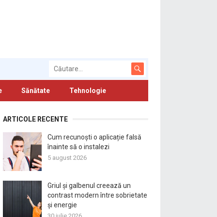
e
Sănătate
Tehnologie
ARTICOLE RECENTE
Cum recunoști o aplicație falsă
înainte să o instalezi
5 august 2026
Griul și galbenul creează un
contrast modern între sobrietate
și energie
30 iulie 2026