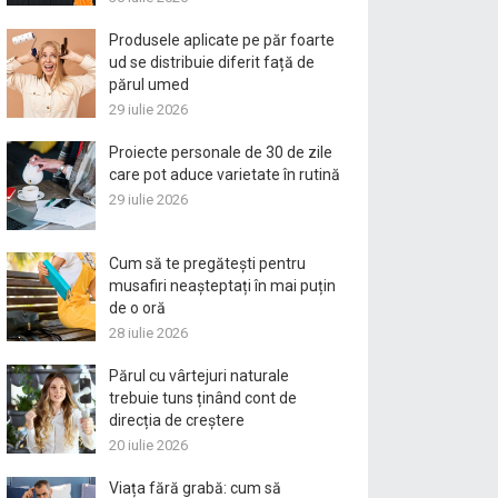
Produsele aplicate pe păr foarte
ud se distribuie diferit față de
părul umed
29 iulie 2026
Proiecte personale de 30 de zile
care pot aduce varietate în rutină
29 iulie 2026
Cum să te pregătești pentru
musafiri neașteptați în mai puțin
de o oră
28 iulie 2026
Părul cu vârtejuri naturale
trebuie tuns ținând cont de
direcția de creștere
20 iulie 2026
Viața fără grabă: cum să