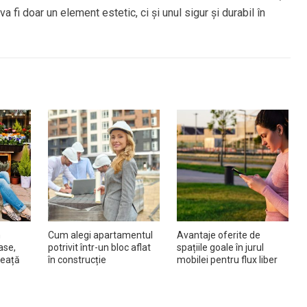
va fi doar un element estetic, ci și unul sigur și durabil în
n
Cum alegi apartamentul
Avantaje oferite de
ase,
potrivit într-un bloc aflat
spațiile goale în jurul
rdeață
în construcție
mobilei pentru flux liber