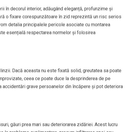
erii în decorul interior, adăugând eleganță, profunzime și
fără o fixare corespunzătoare în zid reprezintă un risc serios
 vom detalia principalele pericole asociate cu montarea
este esențială respectarea normelor și folosirea
linzii. Dacă aceasta nu este fixată solid, greutatea sa poate
improvizate, ceea ce poate duce la desprinderea de pe
a accidentări grave persoanelor din încăpere și pot deteriora
ri, găuri prea mari sau deteriorarea zidăriei. Acest lucru