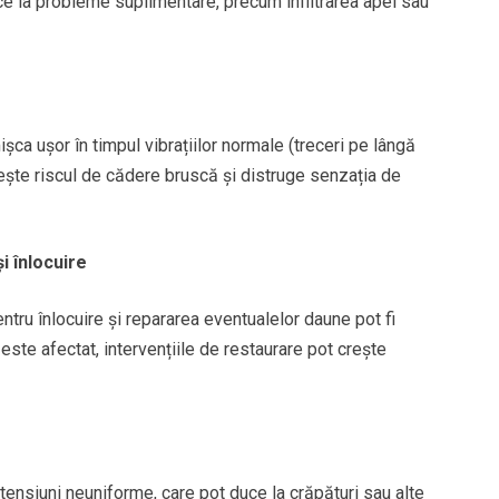
ce la probleme suplimentare, precum infiltrarea apei sau
ișca ușor în timpul vibrațiilor normale (treceri pe lângă
ește riscul de cădere bruscă și distruge senzația de
i înlocuire
ntru înlocuire și repararea eventualelor daune pot fi
te afectat, intervențiile de restaurare pot crește
 tensiuni neuniforme, care pot duce la crăpături sau alte