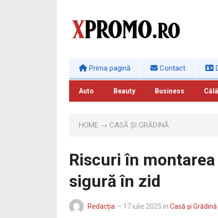
Prima pagină
Contact
D
Auto
Beauty
Business
Călă
HOME
→
CASĂ ȘI GRĂDINĂ
Riscuri în montarea 
sigură în zid
Redacția
—
17 iulie 2025
in
Casă și Grădină