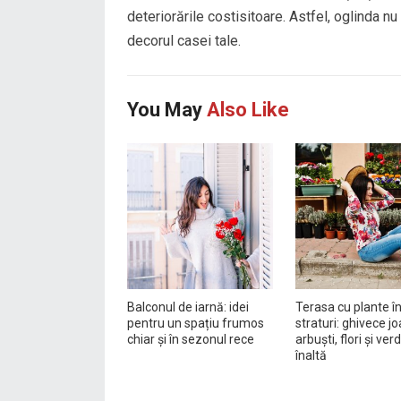
deteriorările costisitoare. Astfel, oglinda nu 
decorul casei tale.
You May
Also Like
Balconul de iarnă: idei
Terasa cu plante î
pentru un spațiu frumos
straturi: ghivece jo
chiar și în sezonul rece
arbuști, flori și ve
înaltă