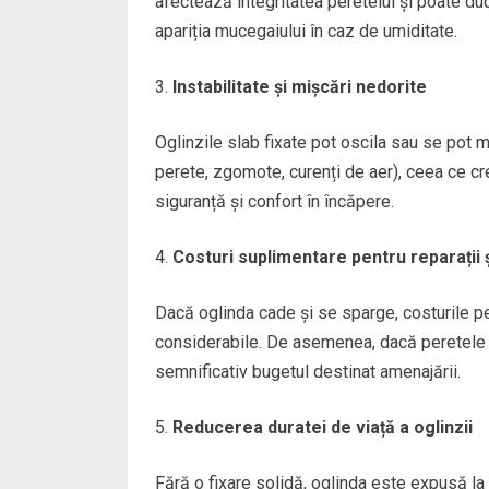
afectează integritatea peretelui și poate du
apariția mucegaiului în caz de umiditate.
Instabilitate și mișcări nedorite
Oglinzile slab fixate pot oscila sau se pot m
perete, zgomote, curenți de aer), ceea ce cr
siguranță și confort în încăpere.
Costuri suplimentare pentru reparații ș
Dacă oglinda cade și se sparge, costurile pe
considerabile. De asemenea, dacă peretele es
semnificativ bugetul destinat amenajării.
Reducerea duratei de viață a oglinzii
Fără o fixare solidă, oglinda este expusă la