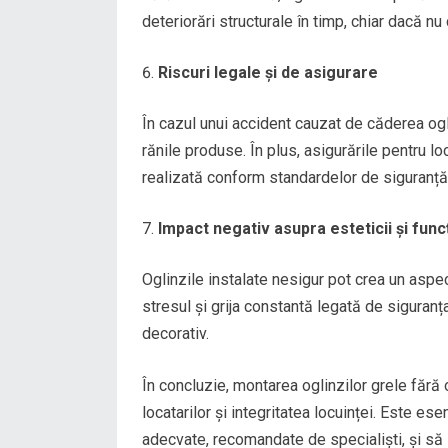
deteriorări structurale în timp, chiar dacă nu
Riscuri legale și de asigurare
În cazul unui accident cauzat de căderea ogl
rănile produse. În plus, asigurările pentru l
realizată conform standardelor de siguranță
Impact negativ asupra esteticii și funcț
Oglinzile instalate nesigur pot crea un aspect
stresul și grija constantă legată de siguranța
decorativ.
În concluzie, montarea oglinzilor grele fără 
locatarilor și integritatea locuinței. Este e
adecvate, recomandate de specialiști, și să