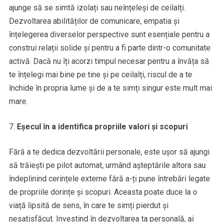
ajunge să se simtă izolați sau neînțeleși de ceilalți.
Dezvoltarea abilităților de comunicare, empatia și
înțelegerea diverselor perspective sunt esențiale pentru a
construi relații solide și pentru a fi parte dintr-o comunitate
activă. Dacă nu îți acorzi timpul necesar pentru a învăța să
te înțelegi mai bine pe tine și pe ceilalți, riscul de a te
închide în propria lume și de a te simți singur este mult mai
mare.
Eșecul în a identifica propriile valori și scopuri
Fără a te dedica dezvoltării personale, este ușor să ajungi
să trăiești pe pilot automat, urmând așteptările altora sau
îndeplinind cerințele externe fără a-ți pune întrebări legate
de propriile dorințe și scopuri. Aceasta poate duce la o
viață lipsită de sens, în care te simți pierdut și
nesatisfăcut. Investind în dezvoltarea ta personală, ai