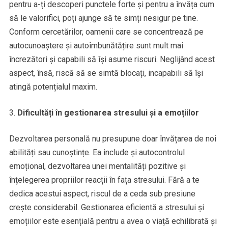
pentru a-ți descoperi punctele forte și pentru a învăța cum
să le valorifici, poți ajunge să te simți nesigur pe tine.
Conform cercetărilor, oamenii care se concentrează pe
autocunoaștere și autoîmbunătățire sunt mult mai
încrezători și capabili să își asume riscuri. Neglijând acest
aspect, însă, riscă să se simtă blocați, incapabili să își
atingă potențialul maxim.
Dificultăți în gestionarea stresului și a emoțiilor
Dezvoltarea personală nu presupune doar învățarea de noi
abilități sau cunoștințe. Ea include și autocontrolul
emoțional, dezvoltarea unei mentalități pozitive și
înțelegerea propriilor reacții în fața stresului. Fără a te
dedica acestui aspect, riscul de a ceda sub presiune
crește considerabil. Gestionarea eficientă a stresului și
emoțiilor este esențială pentru a avea o viață echilibrată și