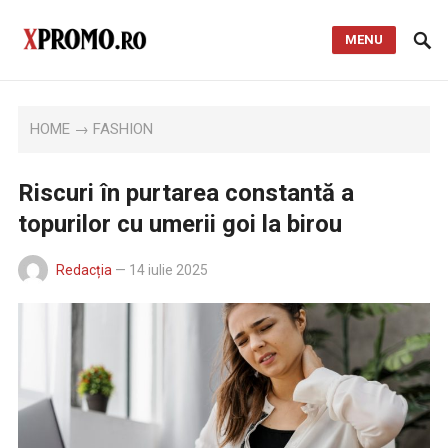
MENU
HOME
→
FASHION
Riscuri în purtarea constantă a
topurilor cu umerii goi la birou
Redacția
—
14 iulie 2025