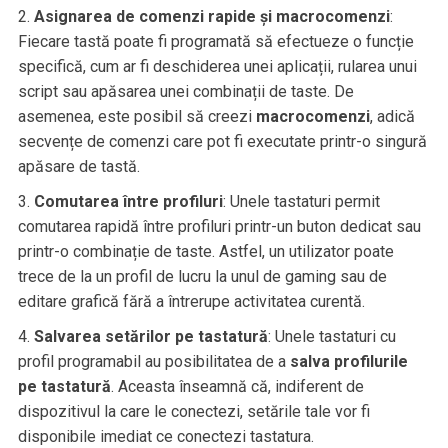
Asignarea de comenzi rapide și macrocomenzi
:
Fiecare tastă poate fi programată să efectueze o funcție
specifică, cum ar fi deschiderea unei aplicații, rularea unui
script sau apăsarea unei combinații de taste. De
asemenea, este posibil să creezi
macrocomenzi
, adică
secvențe de comenzi care pot fi executate printr-o singură
apăsare de tastă.
Comutarea între profiluri
: Unele tastaturi permit
comutarea rapidă între profiluri printr-un buton dedicat sau
printr-o combinație de taste. Astfel, un utilizator poate
trece de la un profil de lucru la unul de gaming sau de
editare grafică fără a întrerupe activitatea curentă.
Salvarea setărilor pe tastatură
: Unele tastaturi cu
profil programabil au posibilitatea de a
salva profilurile
pe tastatură
. Aceasta înseamnă că, indiferent de
dispozitivul la care le conectezi, setările tale vor fi
disponibile imediat ce conectezi tastatura.