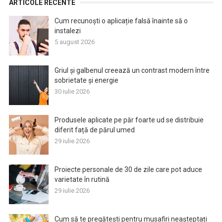
ARTICOLE RECENTE
Cum recunoști o aplicație falsă înainte să o
instalezi
5 august 2026
Griul și galbenul creează un contrast modern între
sobrietate și energie
30 iulie 2026
Produsele aplicate pe păr foarte ud se distribuie
diferit față de părul umed
29 iulie 2026
Proiecte personale de 30 de zile care pot aduce
varietate în rutină
29 iulie 2026
Cum să te pregătești pentru musafiri neașteptați