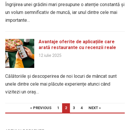
Îngrijirea unei grădini mari presupune o atenție constantă și
un volum semnificativ de muncă, iar unul dintre cele mai
importante…
Avantaje oferite de aplicațiile care
arată restaurante cu recenzii reale
12 iulie 2025
Călătoriile și descoperirea de noi locuri de mâncat sunt
unele dintre cele mai plăcute experiențe atunci când
vizitezi un oraș…
PAGINAȚIE
« PREVIOUS
1
2
3
4
NEXT »
ARTICOLE