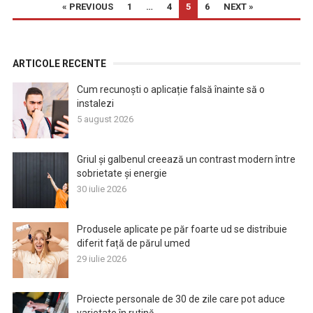
PAGINAȚIE
« PREVIOUS
1
…
4
5
6
NEXT »
ARTICOLE
ARTICOLE RECENTE
Cum recunoști o aplicație falsă înainte să o
instalezi
5 august 2026
Griul și galbenul creează un contrast modern între
sobrietate și energie
30 iulie 2026
Produsele aplicate pe păr foarte ud se distribuie
diferit față de părul umed
29 iulie 2026
Proiecte personale de 30 de zile care pot aduce