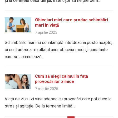
și la cerințele celor din jur, este ușor să ne pierdem…
Obiceiuri mici care produc schimbări
mari în viață
7 aprilie 2025
Schimbările mari nu se întâmplă întotdeauna peste noapte,
ci sunt adesea rezultatul unor obiceiuri mici și constante
care se acumulează…
Cum să alegi calmul în fața
provocărilor zilnice
7 martie 2025
Viața de zi cu zi vine adesea cu provocări care pot duce la
stres și agitație. De la termene limită…